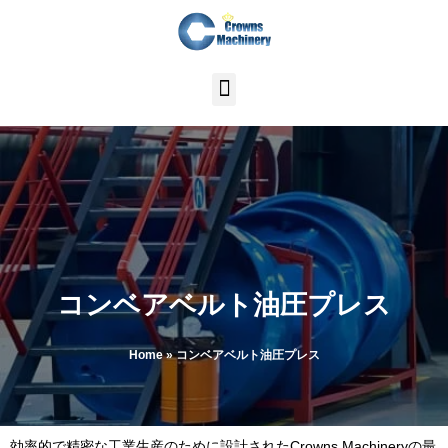
内
容
を
ス
キ
ッ
プ
コンベアベルト油圧プレス
Home
»
コンベアベルト油圧プレス
効率的で精密な工業生産のために設計されたCrowns Machineryの最