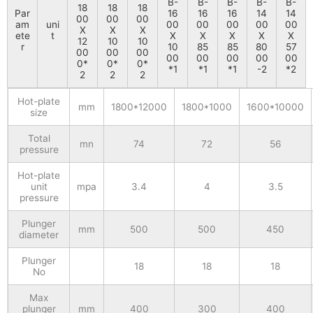
B-
B-
B-
B-
B-
18
18
18
Par
16
16
16
14
14
00
00
00
am
uni
00
00
00
00
00
X
X
X
ete
t
X
X
X
X
X
12
10
10
r
10
85
85
80
57
00
00
00
00
00
00
00
00
0*
0*
0*
*1
*1
*1
-2
*2
2
2
2
Hot-plate
mm
1800*12000
1800*1000
1600*10000
size
Total
mn
74
72
56
pressure
Hot-plate
unit
mpa
3.4
4
3.5
pressure
Plunger
mm
500
500
450
diameter
Plunger
18
18
18
No
Max
plunger
mm
400
300
400