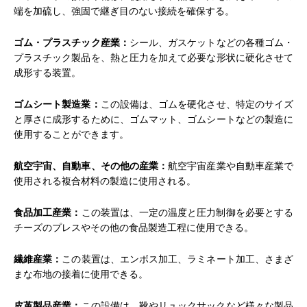
端を加硫し、強固で継ぎ目のない接続を確保する。
ゴム・プラスチック産業：
シール、ガスケットなどの各種ゴム・
プラスチック製品を、熱と圧力を加えて必要な形状に硬化させて
成形する装置。
ゴムシート製造業：
この設備は、ゴムを硬化させ、特定のサイズ
と厚さに成形するために、ゴムマット、ゴムシートなどの製造に
使用することができます。
航空宇宙、自動車、その他の産業：
航空宇宙産業や自動車産業で
使用される複合材料の製造に使用される。
食品加工産業：
この装置は、一定の温度と圧力制御を必要とする
チーズのプレスやその他の食品製造工程に使用できる。
繊維産業：
この装置は、エンボス加工、ラミネート加工、さまざ
まな布地の接着に使用できる。
皮革製品産業：
この設備は、靴やリュックサックなど様々な製品