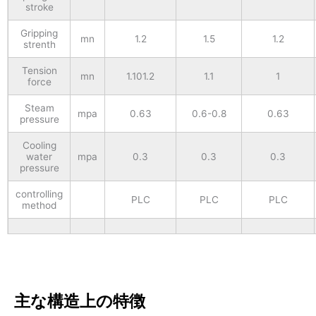
stroke
Gripping
mn
1.2
1.5
1.2
strenth
Tension
mn
1.101.2
1.1
1
force
Steam
mpa
0.63
0.6-0.8
0.63
pressure
Cooling
water
mpa
0.3
0.3
0.3
pressure
controlling
PLC
PLC
PLC
method
主な構造上の特徴