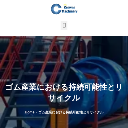
内
容
を
ス
キ
ッ
プ
ゴム産業における持続可能性とリ
サイクル
Home
»
ゴム産業における持続可能性とリサイクル