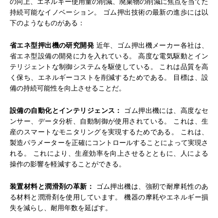
の向上、エネルギー使用量の削減、廃棄物の削減に焦点を当てた
持続可能なイノベーション。 ゴム押出技術の最新の進歩には以
下のようなものがある：
省エネ型押出機の研究開発
近年、ゴム押出機メーカー各社は、
省エネ型設備の開発に力を入れている。 高度な電気駆動とイン
テリジェントな制御システムを駆使している。 これは品質を高
く保ち、エネルギーコストを削減するためである。 目標は、設
備の持続可能性を向上させることだ。
設備の自動化とインテリジェンス：
ゴム押出機には、高度なセ
ンサー、データ分析、自動制御が使用されている。 これは、生
産のスマートなモニタリングを実現するためである。 これは、
製造パラメーターを正確にコントロールすることによって実現さ
れる。 これにより、生産効率を向上させるとともに、人による
操作の影響を軽減することができる。
装置材料と潤滑剤の革新：
ゴム押出機は、強靭で耐摩耗性のあ
る材料と潤滑剤を使用しています。 機器の摩耗やエネルギー損
失を減らし、耐用年数を延ばす。