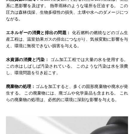
系に悪影響を及ぼす。 熱帯雨林のような場所を圧迫する。 この
圧力は森林伐採、生物多様性の損失、土壌や水へのダメージにつ
ながる。
エネルギーの消費と排出の問題：
化石燃料の燃焼などのゴム生
産工程は、温室効果ガスの排出につながり、気候変動に影響を与
え、環境に無視できない損害を与える。
水資源の消費と汚染：
ゴム加工工程では大量の水を使用する。
この水はしばしば汚染されている。 このような汚染は水を浪費
し、環境問題を引き起こす。
廃棄物の処理：
ゴムを加工すると、多くの固形廃棄物や廃水が発
生する。 この廃棄物には、廃ゴムや化学薬品も含まれる。 これ
らの廃棄物の処理は、必然的に環境に深刻な影響を与える。