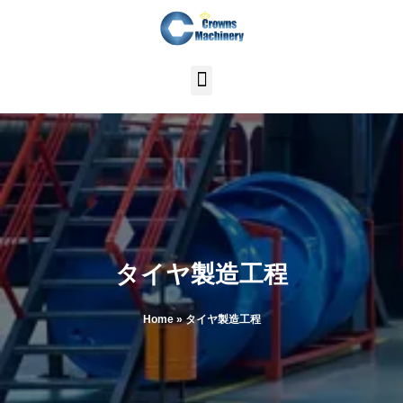
内
容
を
ス
キ
ッ
プ
タイヤ製造工程
Home
»
タイヤ製造工程