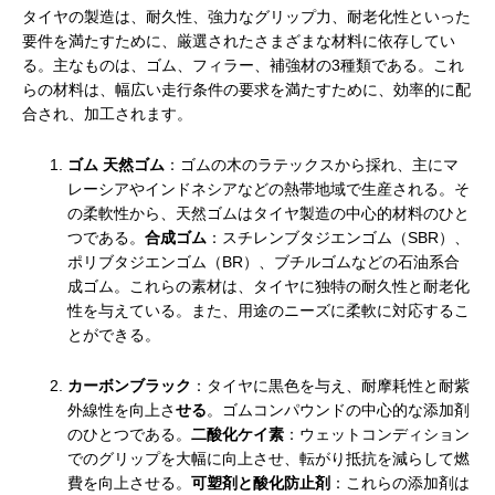
タイヤの製造は、耐久性、強力なグリップ力、耐老化性といった
要件を満たすために、厳選されたさまざまな材料に依存してい
る。主なものは、ゴム、フィラー、補強材の3種類である。これ
らの材料は、幅広い走行条件の要求を満たすために、効率的に配
合され、加工されます。
ゴム 天然ゴム
：ゴムの木のラテックスから採れ、主にマ
レーシアやインドネシアなどの熱帯地域で生産される。そ
の柔軟性から、天然ゴムはタイヤ製造の中心的材料のひと
つである。
合成ゴム
：スチレンブタジエンゴム（SBR）、
ポリブタジエンゴム（BR）、ブチルゴムなどの石油系合
成ゴム。これらの素材は、タイヤに独特の耐久性と耐老化
性を与えている。また、用途のニーズに柔軟に対応するこ
とができる。
カーボンブラック
：タイヤに黒色を与え、耐摩耗性と耐紫
外線性を向上さ
せる
。ゴムコンパウンドの中心的な添加剤
のひとつである。
二酸化ケイ素
：ウェットコンディション
でのグリップを大幅に向上させ、転がり抵抗を減らして燃
費を向上させる。
可塑剤と酸化防止剤
：これらの添加剤は