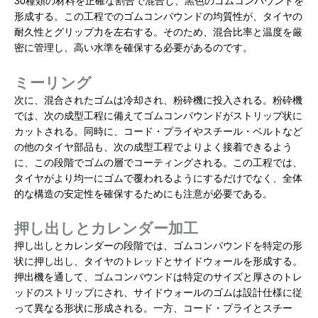
30種類の材料を正確な割合で混合し、黒色のゴムコンパウンドを
形成する。この工程でのゴムコンパウンドの均質性が、タイヤの
耐久性とグリップ力を左右する。そのため、混合比率と温度を厳
密に管理し、高い水準を確保する必要があるのです。
ミーリング
次に、混合されたゴムは冷却され、粉砕機に投入される。粉砕機
では、次の成型工程に備えてゴムコンパウンドがストリップ状に
カットされる。同時に、コード・プライやスチール・ベルトなど
の他のタイヤ部品も、次の成型工程でよりよく接着できるよう
に、この段階でゴムの層でコーティングされる。この工程では、
タイヤがより均一にゴムで覆われるようにするだけでなく、全体
的な構造の安定性を確保するためにも注意が必要である。
押し出しとカレンダー加工
押し出しとカレンダーの段階では、ゴムコンパウンドを特定の形
状に押し出し、タイヤのトレッドとサイドウォールを形成する。
押出機を通して、ゴムコンパウンドは特定のサイズと厚さのトレ
ッドのストリップにされ、サイドウォールのゴムは設計仕様に従
って異なる形状に形成される。一方、コード・プライとスチー