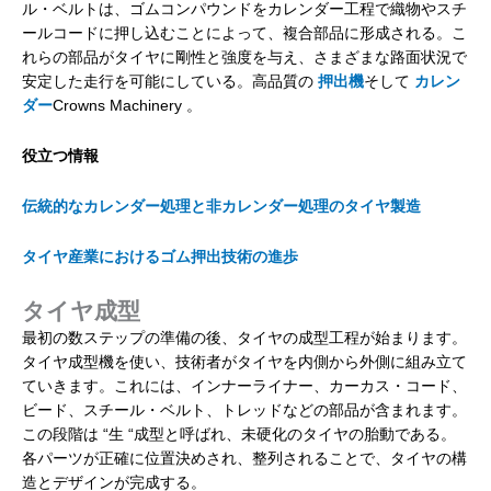
ル・ベルトは、ゴムコンパウンドをカレンダー工程で織物やスチ
ールコードに押し込むことによって、複合部品に形成される。こ
れらの部品がタイヤに剛性と強度を与え、さまざまな路面状況で
安定した走行を可能にしている。高品質の
押出機
そして
カレン
ダー
Crowns Machinery 。
役立つ情報
伝統的なカレンダー処理と非カレンダー処理のタイヤ製造
タイヤ産業におけるゴム押出技術の進歩
タイヤ成型
最初の数ステップの準備の後、タイヤの成型工程が始まります。
タイヤ成型機を使い、技術者がタイヤを内側から外側に組み立て
ていきます。これには、インナーライナー、カーカス・コード、
ビード、スチール・ベルト、トレッドなどの部品が含まれます。
この段階は “生 “成型と呼ばれ、未硬化のタイヤの胎動である。
各パーツが正確に位置決めされ、整列されることで、タイヤの構
造とデザインが完成する。