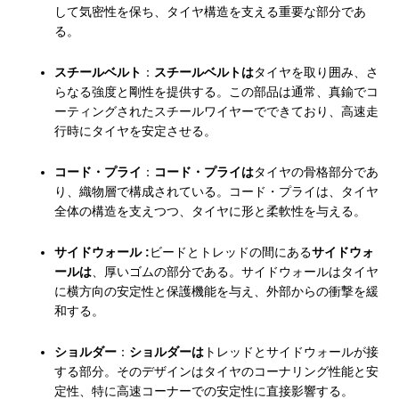
して気密性を保ち、タイヤ構造を支える重要な部分であ
る。
スチールベルト
：
スチールベルトは
タイヤを取り囲み、さ
らなる強度と剛性を提供する。この部品は通常、真鍮でコ
ーティングされたスチールワイヤーでできており、高速走
行時にタイヤを安定させる。
コード・プライ
：
コード・プライは
タイヤの骨格部分であ
り、織物層で構成されている。コード・プライは、タイヤ
全体の構造を支えつつ、タイヤに形と柔軟性を与える。
サイドウォール :
ビードとトレッドの間にある
サイドウォ
ールは
、厚いゴムの部分である。サイドウォールはタイヤ
に横方向の安定性と保護機能を与え、外部からの衝撃を緩
和する。
ショルダー
：
ショルダーは
トレッドとサイドウォールが接
する部分。そのデザインはタイヤのコーナリング性能と安
定性、特に高速コーナーでの安定性に直接影響する。