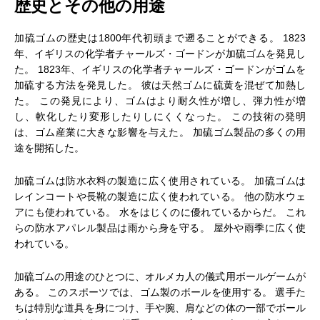
歴史とその他の用途
加硫ゴムの歴史は1800年代初頭まで遡ることができる。 1823
年、イギリスの化学者チャールズ・ゴードンが加硫ゴムを発見し
た。 1823年、イギリスの化学者チャールズ・ゴードンがゴムを
加硫する方法を発見した。 彼は天然ゴムに硫黄を混ぜて加熱し
た。 この発見により、ゴムはより耐久性が増し、弾力性が増
し、軟化したり変形したりしにくくなった。 この技術の発明
は、ゴム産業に大きな影響を与えた。 加硫ゴム製品の多くの用
途を開拓した。
加硫ゴムは防水衣料の製造に広く使用されている。 加硫ゴムは
レインコートや長靴の製造に広く使われている。 他の防水ウェ
アにも使われている。 水をはじくのに優れているからだ。 これ
らの防水アパレル製品は雨から身を守る。 屋外や雨季に広く使
われている。
加硫ゴムの用途のひとつに、オルメカ人の儀式用ボールゲームが
ある。 このスポーツでは、ゴム製のボールを使用する。 選手た
ちは特別な道具を身につけ、手や腕、肩などの体の一部でボール