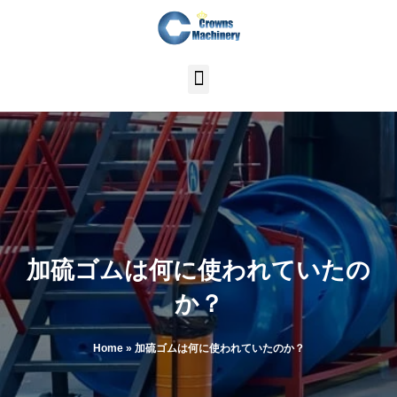
内
容
を
ス
キ
ッ
プ
加硫ゴムは何に使われていたの
か？
Home
»
加硫ゴムは何に使われていたのか？