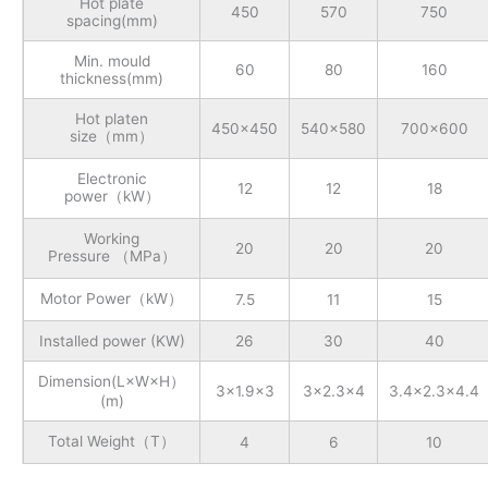
Hot plate
450
570
750
spacing(mm)
Min. mould
60
80
160
thickness(mm)
Hot platen
450×450
540×580
700×600
size（mm）
Electronic
12
12
18
power（kW）
Working
20
20
20
Pressure （MPa）
Motor Power（kW）
7.5
11
15
Installed power (KW)
26
30
40
Dimension(L×W×H）
3×1.9×3
3×2.3×4
3.4×2.3×4.4
(m)
Total Weight（T）
4
6
10