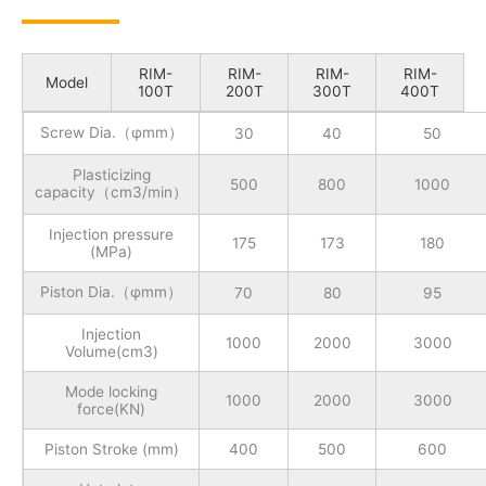
RIM-
RIM-
RIM-
RIM-
Model
100T
200T
300T
400T
Screw Dia.（φmm）
30
40
50
Plasticizing
500
800
1000
capacity（cm3/min）
Injection pressure
175
173
180
(MPa)
Piston Dia.（φmm）
70
80
95
Injection
1000
2000
3000
Volume(cm3)
Mode locking
1000
2000
3000
force(KN)
Piston Stroke (mm)
400
500
600