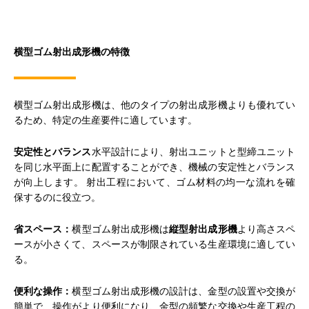
横型ゴム射出成形機の特徴
横型ゴム射出成形機は、他のタイプの射出成形機よりも優れてい
るため、特定の生産要件に適しています。
安定性とバランス
水平設計により、射出ユニットと型締ユニット
を同じ水平面上に配置することができ、機械の安定性とバランス
が向上します。 射出工程において、ゴム材料の均一な流れを確
保するのに役立つ。
省スペース：
横型ゴム射出成形機は
縦型射出成形機
より高さスペ
ースが小さくて、スペースが制限されている生産環境に適してい
る。
便利な操作：
横型ゴム射出成形機の設計は、金型の設置や交換が
簡単で、操作がより便利になり、金型の頻繁な交換や生産工程の