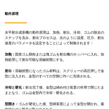
動作原理
水平射出成形機の動作原理は、加熱、射出、冷却、ゴムの除去の
ステップを含み、射出プロセスは、次のように温度、圧力、射出
速度のパラメータを設定することによって制御されます：
加熱：
固形ゴム顆粒または塊ゴムを射出機のホッパーに入れ、加
熱処理して射出可能な溶融状態にする。
射出：
溶融状態になったゴム材料は、スクリューの高圧押しで金
型に注入され、金型のすべての空隙に均一に充填される。
冷却と硬化：
射出完了後、金型は締め付け装置の作用で閉じたま
まとなり、ゴムは金型内で冷却・硬化される。
型開き：
ゴムが硬化した後、型締装置によって金型が開かれ、最