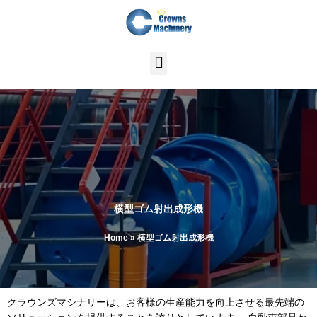
内
容
を
ス
キ
ッ
プ
横型ゴム射出成形機
Home
»
横型ゴム射出成形機
クラウンズマシナリーは、お客様の生産能力を向上させる最先端の